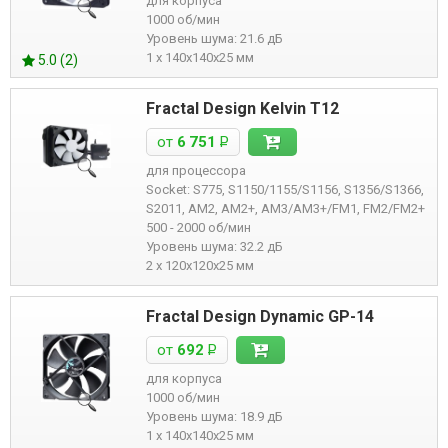
для корпуса
1000 об/мин
Уровень шума: 21.6 дБ
1 x 140x140x25 мм
5.0 (2)
Fractal Design Kelvin T12
от
6 751
Р
для процессора
Socket: S775, S1150/1155/S1156, S1356/S1366,
S2011, AM2, AM2+, AM3/AM3+/FM1, FM2/FM2+
500 - 2000 об/мин
Уровень шума: 32.2 дБ
2 x 120x120x25 мм
Fractal Design Dynamic GP-14
от
692
Р
для корпуса
1000 об/мин
Уровень шума: 18.9 дБ
1 x 140x140x25 мм