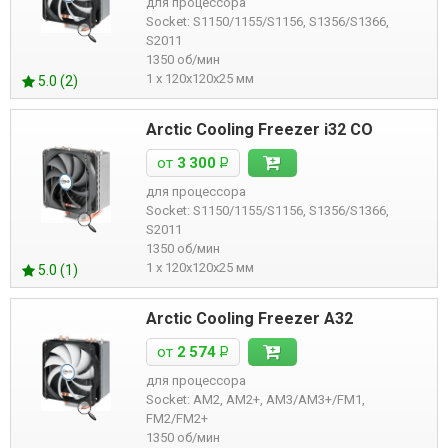
для процессора
Socket: S1150/1155/S1156, S1356/S1366,
S2011
1350 об/мин
1 x 120x120x25 мм
5.0 (2)
Arctic Cooling Freezer i32 CO
от
3 300
Р
для процессора
Socket: S1150/1155/S1156, S1356/S1366,
S2011
1350 об/мин
1 x 120x120x25 мм
5.0 (1)
Arctic Cooling Freezer A32
от
2 574
Р
для процессора
Socket: AM2, AM2+, AM3/AM3+/FM1,
FM2/FM2+
1350 об/мин