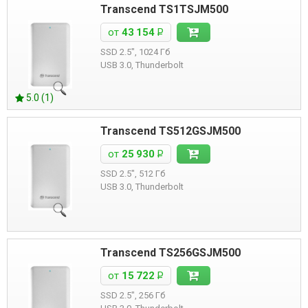
Transcend TS1TSJM500
от
43 154
Р
SSD 2.5", 1024 Гб
USB 3.0, Thunderbolt
5.0 (1)
Transcend TS512GSJM500
от
25 930
Р
SSD 2.5", 512 Гб
USB 3.0, Thunderbolt
Transcend TS256GSJM500
от
15 722
Р
SSD 2.5", 256 Гб