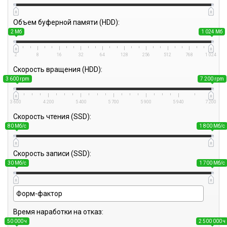
Объем буферной памяти (HDD):
2 Мб
1 024 Мб
2
8
16
32
64
128
256
512
768
1 024
Скорость вращения (HDD):
3 600 rpm
7 200 rpm
3 600
4 200
5 400
5 700
5 900
5 940
7 200
Скорость чтения (SSD):
80 Мб/с
1 800 Мб/с
Скорость записи (SSD):
30 Мб/с
1 700 Мб/с
Время наработки на отказ:
50 000 ч
2 500 000 ч