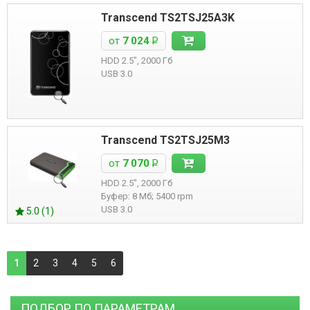
Transcend TS2TSJ25A3K
от
7 024
Р
HDD 2.5", 2000 Гб
USB 3.0
Transcend TS2TSJ25M3
от
7 070
Р
HDD 2.5", 2000 Гб
Буфер: 8 Мб; 5400 rpm
USB 3.0
5.0 (1)
1
2
3
4
5
6
ПОДБОР ПО ПАРАМЕТРАМ