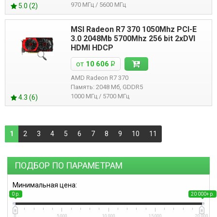
970 МГц / 5600 МГц
5.0 (2)
MSI Radeon R7 370 1050Mhz PCI-E
3.0 2048Mb 5700Mhz 256 bit 2xDVI
HDMI HDCP
от
10 606
Р
AMD Radeon R7 370
Память: 2048 Мб, GDDR5
1000 МГц / 5700 МГц
4.3 (6)
1
2
3
4
5
6
7
8
9
10
11
ПОДБОР ПО ПАРАМЕТРАМ
Минимальная цена:
0 р.
20 000+ р.
0
5 000
10 000
15 000
20 000