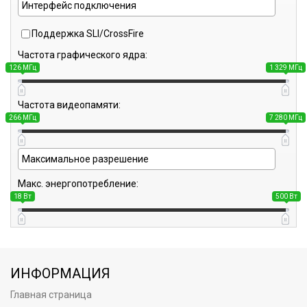
Поддержка SLI/CrossFire
Частота графического ядра:
126 МГц
1 329 МГц
Частота видеопамяти:
266 МГц
7 280 МГц
Макс. энергопотребление:
18 Вт
500 Вт
ИНФОРМАЦИЯ
Главная страница