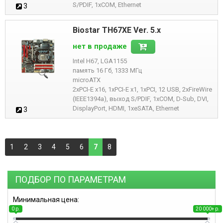
S/PDIF, 1xCOM, Ethernet
3
Biostar TH67XE Ver. 5.x
нет в продаже
Intel H67, LGA1155
память 16 Гб, 1333 МГц
microATX
2xPCI-E x16, 1xPCI-E x1, 1xPCI, 12 USB, 2xFireWire
(IEEE1394a), выход S/PDIF, 1xCOM, D-Sub, DVI,
DisplayPort, HDMI, 1xeSATA, Ethernet
3
1
2
3
4
5
6
7
8
ПОДБОР ПО ПАРАМЕТРАМ
Минимальная цена:
0 р.
20 000+ р.